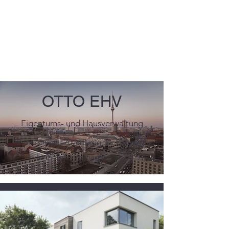
OTTO EHV GMBH
Eigentums- und
Hausverwaltung
OTTO EHV
Eigentums- und Hausverwaltung
"Professionell. Zuverlässig. Ihr Partner für
Immobilienmanagement."